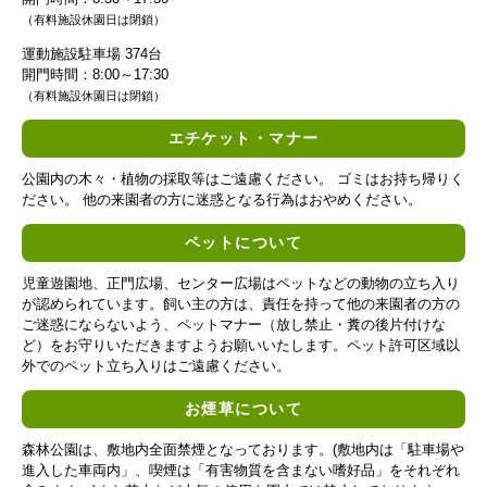
（有料施設休園日は閉鎖）
運動施設駐車場 374台
開門時間：8:00～17:30
（有料施設休園日は閉鎖）
エチケット・マナー
公園内の木々・植物の採取等はご遠慮ください。 ゴミはお持ち帰りく
ださい。 他の来園者の方に迷惑となる行為はおやめください。
ペットについて
児童遊園地、正門広場、センター広場はペットなどの動物の立ち入り
が認められています。飼い主の方は、責任を持って他の来園者の方の
ご迷惑にならないよう、ペットマナー（放し禁止・糞の後片付けな
ど）をお守りいただきますようお願いいたします。ペット許可区域以
外でのペット立ち入りはご遠慮ください。
お煙草について
森林公園は、敷地内全面禁煙となっております。(敷地内は「駐車場や
進入した車両内」、喫煙は「有害物質を含まない嗜好品」をそれぞれ