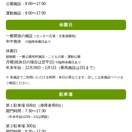
公園施設：9:00〜17:00
運動施設：9:00〜17:00
休園日
一般開放の施設
（センター広場・児童遊園地）
年中無休
※臨時休園日あり
休園日
植物園・一般公園有料施設・こどもの家・運動公園
月曜(祝休日の場合は翌平日)
※臨時休園日あり
年末年始：12月29日～1月1日（乗馬施設は2日まで）
※ 各施設でご利用いただける時間・休日が異なります。詳しくは各施設ページを
ご確認ください。
駐車場
第１駐車場 609台（身障者用8台）
開門時間：7:30〜17:30
（年末年始12/29～1/1は閉鎖）
第２駐車場 300台
開門時間：8:30～17:30